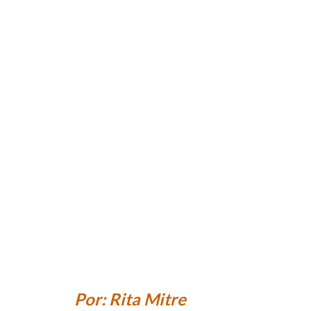
Administrativo |
¡Ley de moratoria
y mi APC intelidat!
1 de julio de 2020
Nestor
Por: Rita Mitre